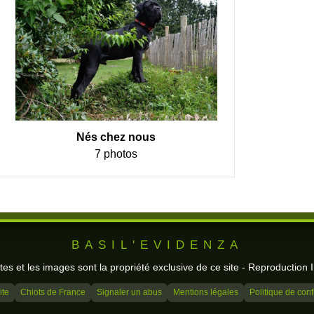
Nés chez nous
7 photos
BASIL'EVIDENZA
tes et les images sont la propriété exclusive de ce site - Reproduction I
ite
Chiots de France
Signaler un abus
Mentions légales
Politique de conf