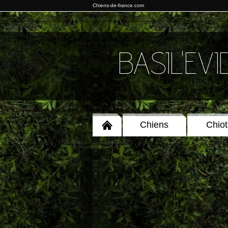
Chiens-de-france.com
BASIL'EV
Chiens
Chiot